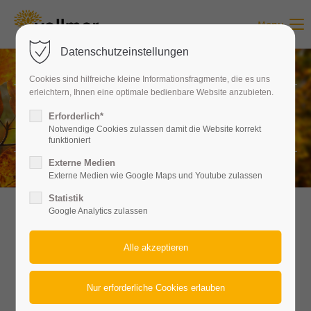
Menu
Login
Datenschutzeinstellungen
Benutzername
Cookies sind hilfreiche kleine Informationsfragmente, die es uns
erleichtern, Ihnen eine optimale bedienbare Website anzubieten.
FAQ
Erforderlich*
Passwort
Notwendige Cookies zulassen damit die Website korrekt
funktioniert
Externe Medien
Externe Medien wie Google Maps und Youtube zulassen
Statistik
Anmelden
Google Analytics zulassen
Häufig gestellte Fragen
Register
|
Lost your password?
Support
1. Was sind die ersten Schritte
Lorem ipsum dolor sit amet: