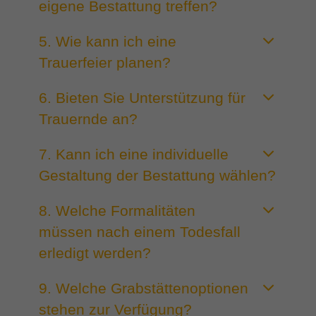
eigene Bestattung treffen?
info@yourdomain.com
5. Wie kann ich eine
About us
Trauerfeier planen?
Lorem ipsum dolor sit amet, consectetuer adipiscing elit.
6. Bieten Sie Unterstützung für
Aenean commodo ligula eget dolor. Aenean massa. Cum sociis
Trauernde an?
natoque penatibus et magnis dis parturient montes, nascetur
ridiculus mus. Donec quam felis, ultricies nec.
7. Kann ich eine individuelle
Gestaltung der Bestattung wählen?
8. Welche Formalitäten
müssen nach einem Todesfall
erledigt werden?
9. Welche Grabstättenoptionen
stehen zur Verfügung?