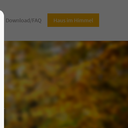
About us
Download/FAQ
Haus im Himmel
Lorem ipsum dolor sit amet,
consectetuer adipiscing elit.
Aenean commodo ligula eget dolor.
Aenean massa. Cum sociis natoque
penatibus et magnis dis parturient
montes, nascetur ridiculus mus. Donec
quam felis, ultricies nec.