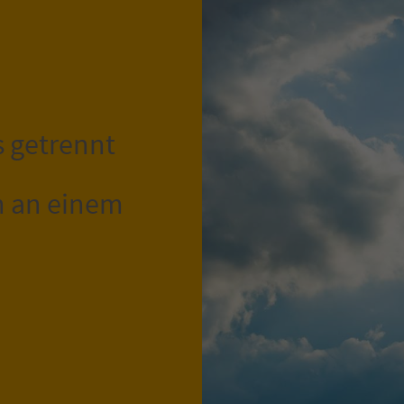
s getrennt
n an einem