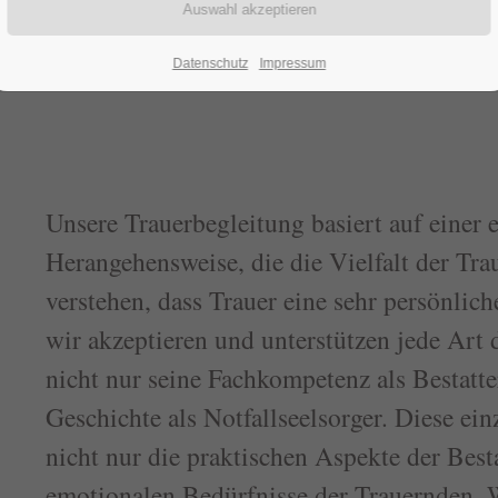
Datenschutz
Impressum
Unsere Trauerbegleitung basiert auf einer
Herangehensweise, die die Vielfalt der Tra
verstehen, dass Trauer eine sehr persönlich
wir akzeptieren und unterstützen jede Art 
nicht nur seine Fachkompetenz als Bestatte
Geschichte als Notfallseelsorger. Diese ein
nicht nur die praktischen Aspekte der Best
emotionalen Bedürfnisse der Trauernden. W