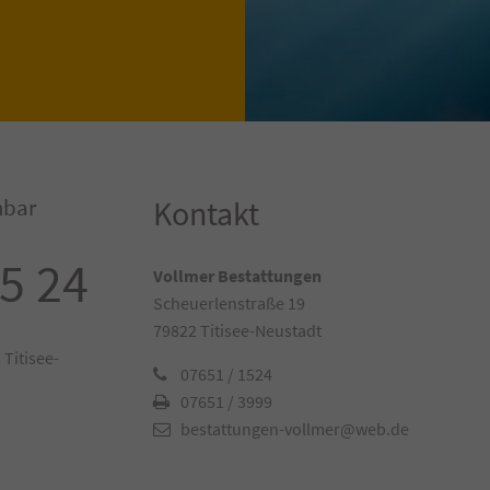
hbar
Kontakt
15 24
Vollmer Bestattungen
Scheuerlenstraße 19
79822 Titisee-Neustadt
 Titisee-
07651 / 1524
07651 / 3999
bestattungen-vollmer@web.de