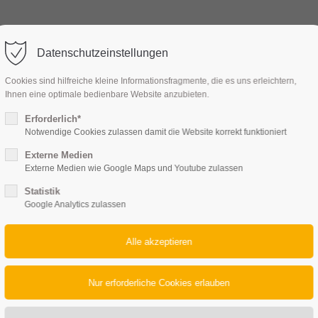
ort
Get in touch
Leistungen
Bestattungsarten
Trauerfall
Kontakt
Datenschutzeinstellungen
sum dolor sit amet:
Cybersteel Inc.
Cookies sind hilfreiche kleine Informationsfragmente, die es uns erleichtern,
376-293 City Road, Suite 600
Ihnen eine optimale bedienbare Website anzubieten.
San Francisco, CA 94102
Erforderlich*
Notwendige Cookies zulassen damit die Website korrekt funktioniert
4h
Have any questions?
Externe Medien
/ 365days
Externe Medien wie Google Maps und Youtube zulassen
+44 1234 567 890
Statistik
Drop us a line
Google Analytics zulassen
TRAUERBEGLEITUNG
info@yourdomain.com
r support for our customers
ri 8:00am - 5:00pm
(GMT +1)